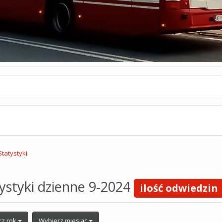
Statystyki
ystyki dzienne 9-2024
ilość odwiedzin
rz rok
Wybierz miesiąc