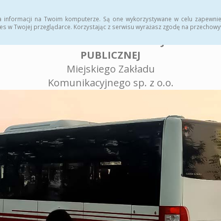
tr zmian
Polityka prywatności
a informacji na Twoim komputerze. Są one wykorzystywane w celu zapewnie
es w Twojej przeglądarce. Korzystając z serwisu wyrażasz zgodę na przechow
BIULETYN INFORMACJI
PUBLICZNEJ
Miejskiego Zakładu
Komunikacyjnego sp. z o.o.