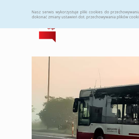
Strona główna
Statystyki
Instrukcja
Rejes
Nasz serwis wykorzystuje pliki cookies do przechowywani
dokonać zmiany ustawień dot. przechowywania plików cooki