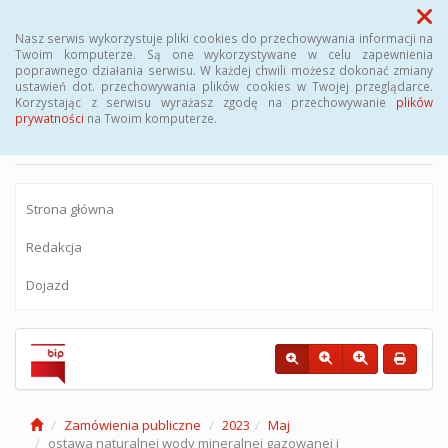
Menu
Nasz serwis wykorzystuje pliki cookies do przechowywania informacji na
Twoim komputerze. Są one wykorzystywane w celu zapewnienia
poprawnego działania serwisu. W każdej chwili możesz dokonać zmiany
BIULETYN INFORMACJI PUBLICZNEJ
ustawień dot. przechowywania plików cookies w Twojej przeglądarce.
Korzystając z serwisu wyrażasz zgodę na przechowywanie
plików
Miejskiego Zakładu Komunikacyjnego sp.
prywatności
na Twoim komputerze.
z o.o.
Strona główna
Redakcja
Dojazd
Zamówienia publiczne
2023
Maj
ostawa naturalnej wody mineralnej gazowanej i