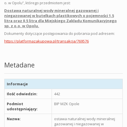
o. w Opolu”, którego przedmiotem jest:
Dostawa naturalnej wody mineralnej gazowanej i
niegazowanej w butelkach plastikowych o pojemności 1,5
litra oraz 0,5 litra dla Miejskiego Zakładu Komunikacyjnego
sp. z o.o. w Opolu.
Dokumenty dotyczące postępowania do pobrania pod adresem:
https://platformazakupowa.pl/transakcja/769576
Metadane
Informacje
Ilość odwiedzin:
442
Podmiot
BIP MZK Opole
udostępniający:
Nazwa:
ostawa naturalnej wody mineralnej
gazowanej i niegazowanej w