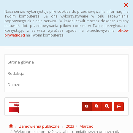
Menu
Nasz serwis wykorzystuje pliki cookies do przechowywania informacji na
Twoim komputerze. Są one wykorzystywane w celu zapewnienia
poprawnego działania serwisu. W każdej chwili możesz dokonać zmiany
BIULETYN INFORMACJI PUBLICZNEJ
ustawień dot. przechowywania plików cookies w Twojej przeglądarce.
Korzystając z serwisu wyrażasz zgodę na przechowywanie
plików
Miejskiego Zakładu Komunikacyjnego sp.
prywatności
na Twoim komputerze.
z o.o.
Strona główna
Redakcja
Dojazd
Zamówienia publiczne
2023
Marzec
Wykonanie i montaż 2 szt. tablic pamiątkowych unijnych dla