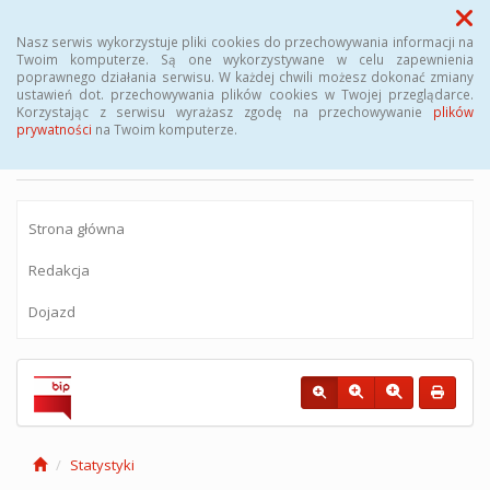
Menu
Nasz serwis wykorzystuje pliki cookies do przechowywania informacji na
Twoim komputerze. Są one wykorzystywane w celu zapewnienia
poprawnego działania serwisu. W każdej chwili możesz dokonać zmiany
BIULETYN INFORMACJI PUBLICZNEJ
ustawień dot. przechowywania plików cookies w Twojej przeglądarce.
Korzystając z serwisu wyrażasz zgodę na przechowywanie
plików
Miejskiego Zakładu Komunikacyjnego sp.
prywatności
na Twoim komputerze.
z o.o.
Strona główna
Redakcja
Dojazd
Statystyki