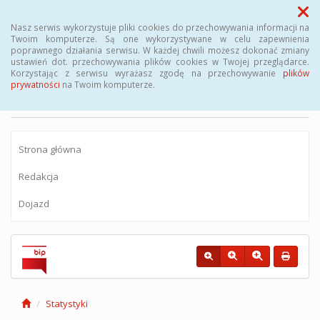
Menu
Nasz serwis wykorzystuje pliki cookies do przechowywania informacji na
Twoim komputerze. Są one wykorzystywane w celu zapewnienia
poprawnego działania serwisu. W każdej chwili możesz dokonać zmiany
BIULETYN INFORMACJI PUBLICZNEJ
ustawień dot. przechowywania plików cookies w Twojej przeglądarce.
Korzystając z serwisu wyrażasz zgodę na przechowywanie
plików
Miejskiego Zakładu Komunikacyjnego sp.
prywatności
na Twoim komputerze.
z o.o.
Strona główna
Redakcja
Dojazd
Statystyki